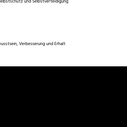
elbstschutz und Selbstverteidigung
wusstsein, Verbesserung und Erhalt
Selbstverteidigung in Erfurt,
Oberhausen, Rostock, Kassel, Hagen,
Potsdam, Saarbrücken, Hamm,
Ludwigshafen, Mülheim an der Ruhr,
Oldenburg, Osnabrück, Leverkusen,
en,
Darmstadt, Heidelberg, Solingen
Herne, Regensburg, Neuss,