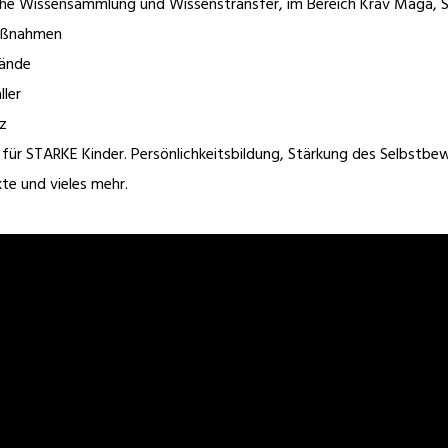
che Wissensammlung und Wissenstransfer, im Bereich Krav Maga, S
aßnahmen
bände
ller
z
für STARKE Kinder. Persönlichkeitsbildung, Stärkung des Selbstbe
te und vieles mehr.
rteidigung,
Selbstverteidigung in Berlin,
rteidigung für Frauen,
Köln, Düsseldorf, Dortmund,
rteidigungskurs, Kinder,
Essen, Shop, Nürnberg,
lanhänger, Waffen,
Bielefeld, Bochum, Münster,
Regenschirm, in der
Bonn, Solingen, Aachen,
ffen legal, Notwehr,
Wuppertal, Hamburg, Münch
ernen, Krav Maga, für
Frankfurt, Stuttgart, Leipzig,