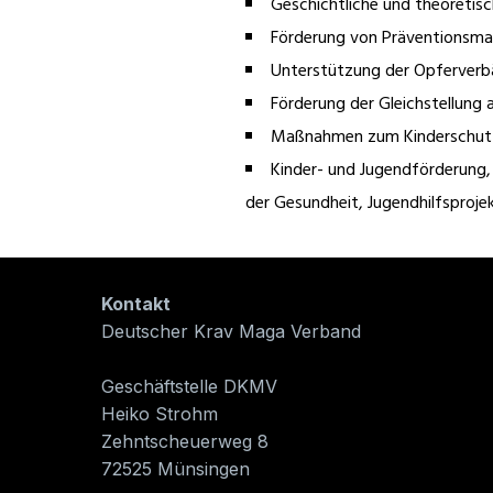
Geschichtliche und theoretis
Förderung von Präventionsm
Unterstützung der Opferver
Förderung der Gleichstellung a
Maßnahmen zum Kinderschut
Kinder- und Jugendförderung, 
der Gesundheit, Jugendhilfsprojek
Kontakt
Selbstve
Deutscher Krav Maga Verband
Selbstve
Selbstve
Geschäftstelle DKMV
Schlüsse
Heiko Strohm
Frauen, 
Zehntscheuerweg 8
Nähe, Wa
72525 Münsingen
Recht, l