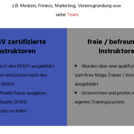
z.B. Medizin, Fitness, Marketing, Vereinsgründung usw.
siehe
Team
 zertifizierte
freie / befreu
nstruktoren
Instruktor
rch den DKMV ausgebildet
Wurden über eine qualifiz
ten und prüfen nach den
zum Krav Maga Trainer / Inst
es DKMV
ausgebildet
izielle Pässe ausgeben
Unterrichten und prüfen 
fizielle DKMV
eigenen Trainingssystem
den erstellen