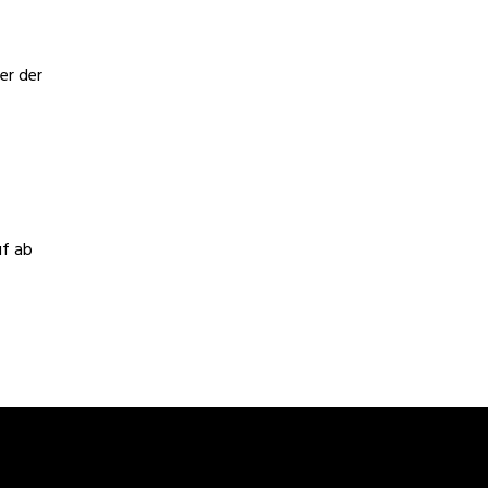
er der
uf ab
Selbstverteidigung in Erfurt,
Oberhausen, Rostock, Kassel, Hagen,