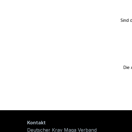
Sind 
Die 
Kontakt
Selbstve
Deutscher Krav Maga Verband
Selbstve