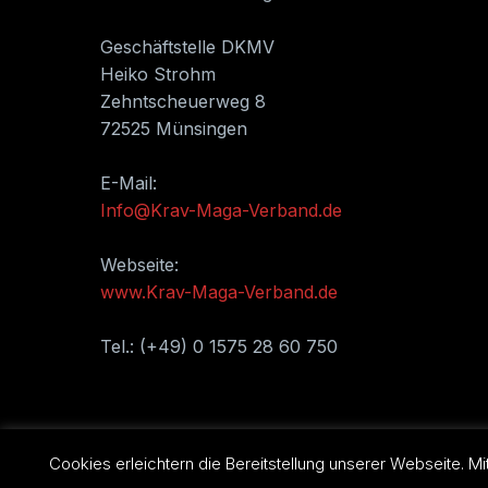
Selbstve
Geschäftstelle DKMV
Schlüsse
Heiko Strohm
Frauen, 
Zehntscheuerweg 8
Nähe, Wa
72525 Münsingen
Recht, l
Mädchen
E-Mail:
Anhänger
Info@Krav-Maga-Verband.de
Würgen,
Messeran
Webseite:
Kampfsp
www.Krav-Maga-Verband.de
Notwehrr
Opferhil
Tel.: (+49) 0 1575 28 60 750
Instruct
Cookies erleichtern die Bereitstellung unserer Webseite. 
Präsentiert von WordPress