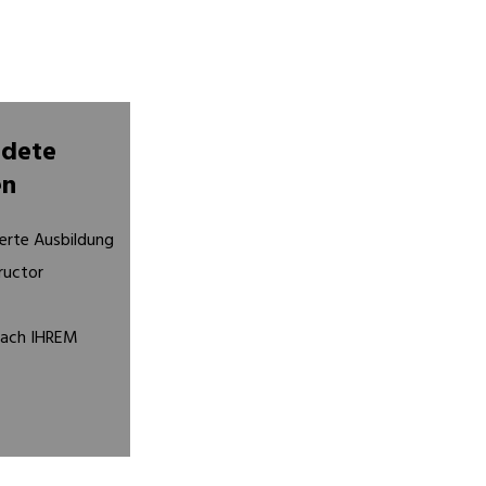
ndete
en
ierte Ausbildung
ructor
nach IHREM