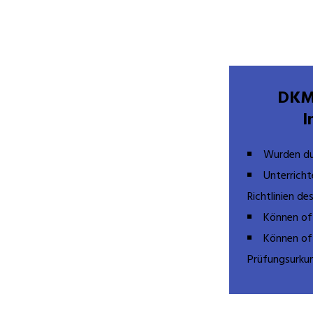
DKMV
I
Wurden du
Unterrich
Richtlinien d
Können off
Können of
Prüfungsurkun