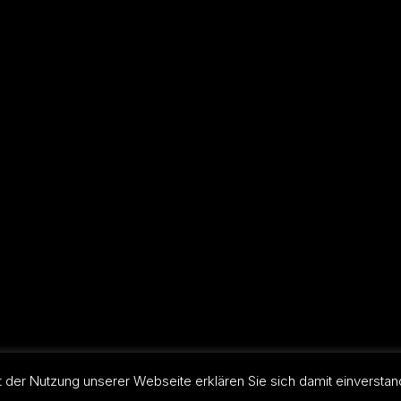
rteidigungskurs, Kinder,
Essen, Shop, Nürnberg,
lanhänger, Waffen,
Bielefeld, Bochum, Münster,
Regenschirm, in der
Bonn, Solingen, Aachen,
ffen legal, Notwehr,
Wuppertal, Hamburg, Münch
ernen, Krav Maga, für
Frankfurt, Stuttgart, Leipzig,
, Tools, Gegenstände,
Bremen, Dresden, Hannover
, Griffe, gegen Hunde,
Duisburg, Mannheim, Karlsr
 Schlagen,
Augsburg, Wiesbaden,
griffe, Pistole, Gewehr,
Mönchengladbach,
ort, Kampfkunst,
Gesenkirchen, Braunschweig
echt, Nothilfe,
Kiel, Chemnitz, Halle,
fe, Training, Ausbildung,
Magdeburg, Freiburg, Krefeld
or, Trainer, Messer
Mainz, Lübeck, Neu Ulm
Mit der Nutzung unserer Webseite erklären Sie sich damit einverst