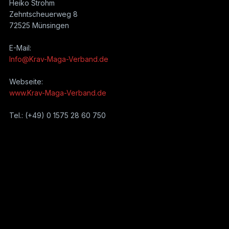
Heiko Strohm
Zehntscheuerweg 8
72525 Münsingen
E-Mail:
Info@Krav-Maga-Verband.de
Webseite:
www.Krav-Maga-Verband.de
Tel.: (+49) 0 1575 28 60 750
Selbstverteidigung, Selbstverteidigung für Frauen,
Selbstverteidigungskurs, Kinder, Schlüsselanhänger, Waffen,
Frauen, Regenschirm, in der Nähe, Waffen legal, Notwehr,
Recht, lernen, Krav Maga, für Mädchen, Tools, Gegenstände,
Anhänger, Griffe, gegen Hunde, Würgen, Schlagen,
Messerangriffe, Pistole, Gewehr, Kampfsport, Kampfkunst,
Notwehrrecht, Nothilfe, Opferhilfe, Training, Ausbildung,